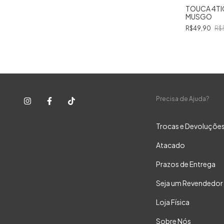
TOUCA 4TIC
MUSGO
R$49,90
R$
Precisa de Ajuda?
Trocas e Devoluçõe
Atacado
Prazos de Entrega
Seja um Revendedor
Loja Física
Sobre Nós