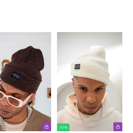
-
10
%