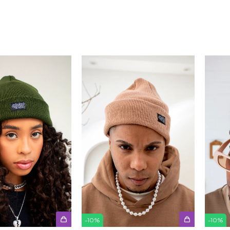
-
10
%
-
10
%