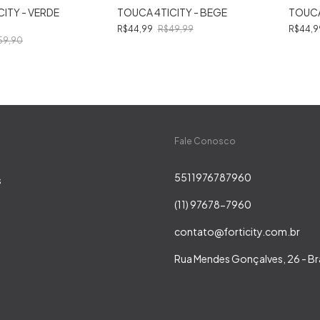
ITY - VERDE
TOUCA 4TICITY - BEGE
TOUCA
R$44,99
R$49,99
R$44,
59,90
Fale Conosco
5511976787960
s
(11) 97678-7960
contato@forticity.com.br
Rua Mendes Gonçalves, 26 - Br