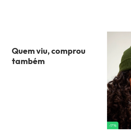
Quem viu, comprou
também
-
17
%