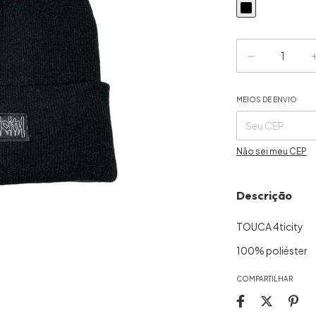
MEIOS DE ENVIO
Entregas para o CE
Não sei meu CEP
Descrição
TOUCA 4ticity
100% poliéster
COMPARTILHAR