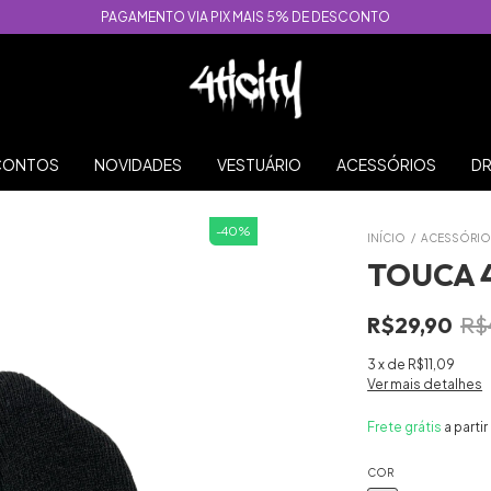
PAGAMENTO VIA PIX MAIS 5% DE DESCONTO
SCONTOS
NOVIDADES
VESTUÁRIO
ACESSÓRIOS
DR
-
40
%
INÍCIO
/
ACESSÓRIO
TOUCA 4
R$29,90
R$
3
x
de
R$11,09
Ver mais detalhes
Frete grátis
a parti
COR