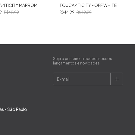
 4TICITY MARROM
TOUCA 4TICITY - OFF WHITE
99
R$49,99
R$44,99
R$49,99
Seja o primeiro a receber nossos
lançamentos e novidades
ás - São Paulo