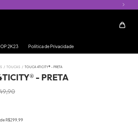
OP 2K23
Política de Privacidade
S
/
TOUCAS
/
TOUCA 4TICITY®️ - PRETA
TICITY®️ - PRETA
49,90
r de
R$299,99